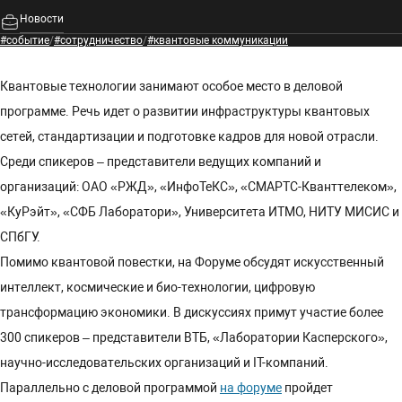
Новости
#событие
/
#сотрудничество
/
#квантовые коммуникации
Квантовые технологии занимают особое место в деловой
программе. Речь идет о развитии инфраструктуры квантовых
сетей, стандартизации и подготовке кадров для новой отрасли.
Среди спикеров – представители ведущих компаний и
организаций: ОАО «РЖД», «ИнфоТеКС», «СМАРТС-Кванттелеком»,
«КуРэйт», «СФБ Лаборатори», Университета ИТМО, НИТУ МИСИС и
СПбГУ.
Помимо квантовой повестки, на Форуме обсудят искусственный
интеллект, космические и био-технологии, цифровую
трансформацию экономики. В дискуссиях примут участие более
300 спикеров – представители ВТБ, «Лаборатории Касперского»,
научно-исследовательских организаций и IT-компаний.
Параллельно с деловой программой
на форуме
пройдет