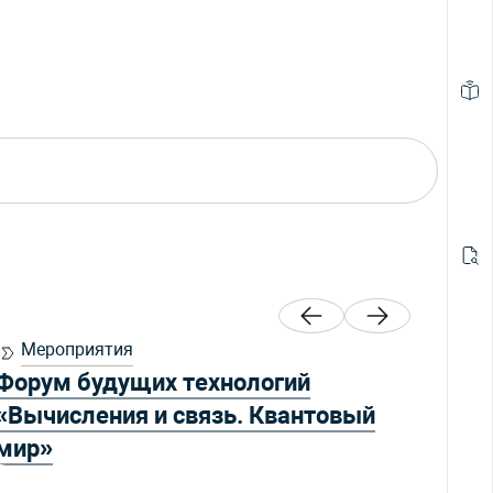
Мероприятия
Ме
Форум будущих технологий
CCPQ
«Вычисления и связь. Квантовый
Conf
мир»
Comm
Qua