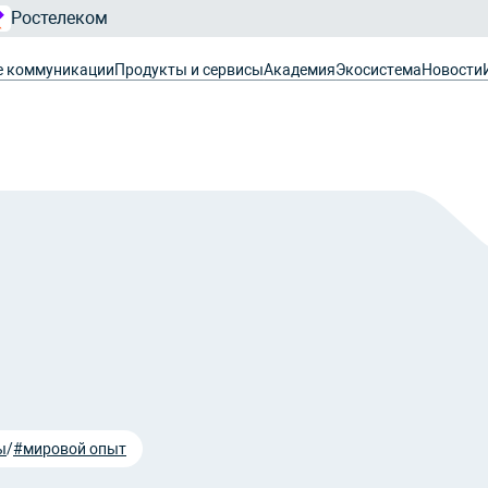
Ростелеком
е коммуникации
Продукты и сервисы
Академия
Экосистема
Новости
ы
/
#мировой опыт