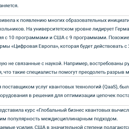
аняется.
ивела к появлению многих образовательных инициатив.
школьников. На университетском уровне лидирует Гер
ния с 10 программами и США с 9 программами. Похожи
мы «Цифровая Европа», которая будет действовать с 
ую не связанные с наукой. Например, востребованы р
, что такие специалисты помогут преодолеть разрыв 
 поставщиком услуг квантовых технологий (QaaS), бы
орудования в решения для оптимизации цепочек пост
редставила курс «Глобальный бизнес квантовых вычис
щим популярность междисциплинарным подходом.
маемые усилия, США в значительной степени полагаютс