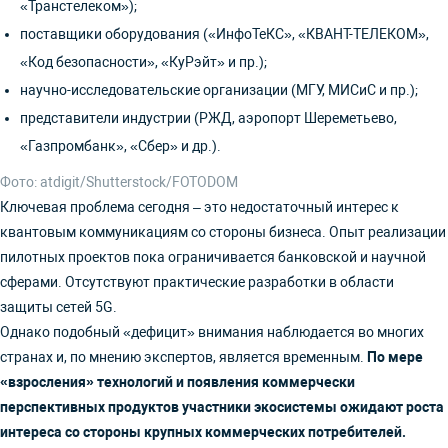
«Транстелеком»);
поставщики оборудования («ИнфоТеКС», «КВАНТ-ТЕЛЕКОМ»,
«Код безопасности», «КуРэйт» и пр.);
научно-исследовательские организации (МГУ, МИСиС и пр.);
представители индустрии (РЖД, аэропорт Шереметьево,
«Газпромбанк», «Сбер» и др.).
Фото: atdigit/Shutterstock/FOTODOM
Ключевая проблема сегодня – это недостаточный интерес к
квантовым коммуникациям со стороны бизнеса. Опыт реализации
пилотных проектов пока ограничивается банковской и научной
сферами. Отсутствуют практические разработки в области
защиты сетей 5G.
Однако подобный «дефицит» внимания наблюдается во многих
странах и, по мнению экспертов, является временным.
По мере
«взросления» технологий и появления коммерчески
перспективных продуктов участники экосистемы ожидают роста
интереса со стороны крупных коммерческих потребителей.